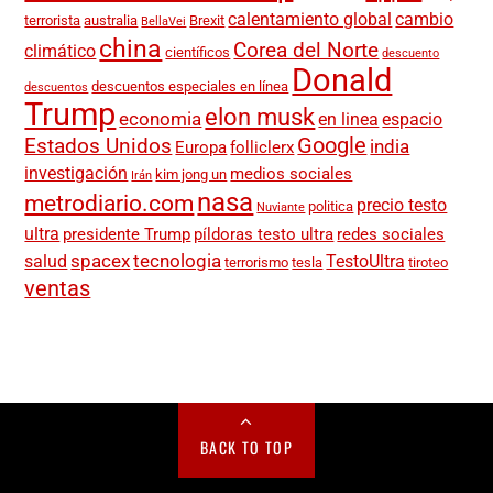
calentamiento global
cambio
terrorista
australia
Brexit
BellaVei
china
Corea del Norte
climático
científicos
descuento
Donald
descuentos especiales en línea
descuentos
Trump
elon musk
economia
en linea
espacio
Google
Estados Unidos
india
Europa
folliclerx
investigación
medios sociales
kim jong un
Irán
nasa
metrodiario.com
precio testo
politica
Nuviante
ultra
presidente Trump
píldoras testo ultra
redes sociales
spacex
tecnologia
salud
TestoUltra
terrorismo
tesla
tiroteo
ventas
BACK TO TOP