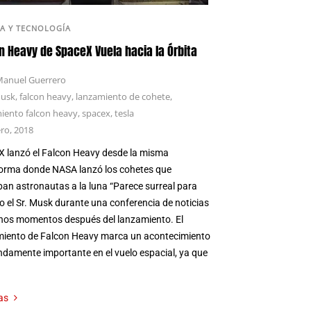
IA Y TECNOLOGÍA
n Heavy de SpaceX Vuela hacia la Órbita
anuel Guerrero
musk
,
falcon heavy
,
lanzamiento de cohete
,
iento falcon heavy
,
spacex
,
tesla
ero, 2018
 lanzó el Falcon Heavy desde la misma
orma donde NASA lanzó los cohetes que
an astronautas a la luna “Parece surreal para
ijo el Sr. Musk durante una conferencia de noticias
nos momentos después del lanzamiento. El
miento de Falcon Heavy marca un acontecimiento
damente importante en el vuelo espacial, ya que
as