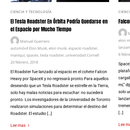
CIENCIA Y TECNOLOGÍA
CIENC
El Tesla Roadster En Órbita Podría Quedarse en
Falco
el Espacio por Mucho Tiempo
M
elon 
Manuel Guerrero
lanzam
automóvil Elon Musk
,
elon musk
,
espacio roadster
,
8 febr
maniquí
,
spacex
,
tesla roadster
,
universidad Cornell
20 febrero, 2018
SpaceX
plataf
El Roadster fue lanzado al espacio en el cohete Falcon
cargab
Heavy por SpaceX y no regresará pronto Para aquellos
mí,” d
deseando que un Tesla Roadster se estrelle en la Tierra,
solo u
solo hay malas noticias para escuchar: no sucederá
lanza
pronto. Los investigadores de la Universidad de Toronto
tremen
realizaron simulaciones para determinar el destino del
[…]
Roadster. El estudio […]
Lee m
Lee mas