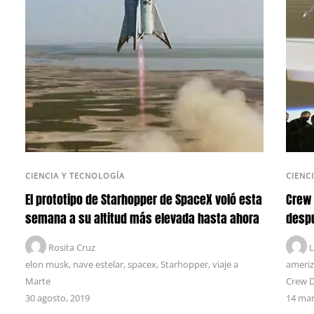
CIENCIA Y TECNOLOGÍA
CIENC
El prototipo de Starhopper de SpaceX voló esta
Crew 
semana a su altitud más elevada hasta ahora
despu
Rosita Cruz
L
elon musk
,
nave estelar
,
spacex
,
Starhopper
,
viaje a
ameriz
Marte
Crew 
30 agosto, 2019
14 mar