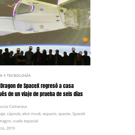
IA Y TECNOLOGÍA
Dragon de SpaceX regresó a casa
és de un viaje de prueba de seis días
ucas Camarasa
aje
,
cápsula
,
elon musk
,
espacio
,
spacex
,
SpaceX
Dragon
,
vuelo espacial
zo, 2019