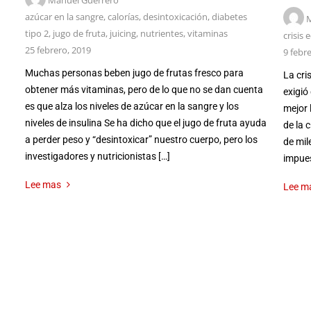
Manuel Guerrero
azúcar en la sangre
,
calorías
,
desintoxicación
,
diabetes
M
tipo 2
,
jugo de fruta
,
juicing
,
nutrientes
,
vitaminas
crisis
25 febrero, 2019
9 febr
Muchas personas beben jugo de frutas fresco para
La cri
obtener más vitaminas, pero de lo que no se dan cuenta
exigió
es que alza los niveles de azúcar en la sangre y los
mejor 
niveles de insulina Se ha dicho que el jugo de fruta ayuda
de la 
a perder peso y “desintoxicar” nuestro cuerpo, pero los
de mil
investigadores y nutricionistas […]
impues
Lee mas
Lee m