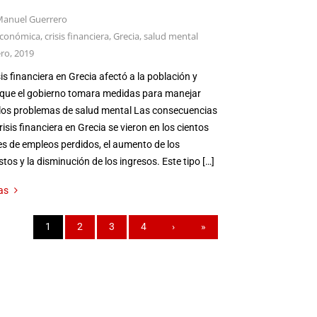
anuel Guerrero
 económica
,
crisis financiera
,
Grecia
,
salud mental
ero, 2019
sis financiera en Grecia afectó a la población y
 que el gobierno tomara medidas para manejar
los problemas de salud mental Las consecuencias
crisis financiera en Grecia se vieron en los cientos
es de empleos perdidos, el aumento de los
tos y la disminución de los ingresos. Este tipo […]
as
1
2
3
4
›
»