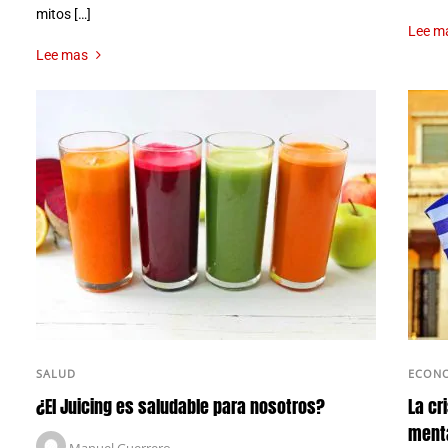
mitos […]
Lee m
Lee mas
SALUD
ECON
¿El Juicing es saludable para nosotros?
La cr
menta