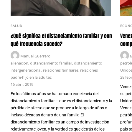
SALUD
ECON
¿Qué significa el distanciamiento familiar y con
Venez
qué frecuencia sucede?
compr
Manuel Guerrero
M
alienación
,
distanciamiento familiar
,
distanciamiento
petrol
intergeneracional
,
relaciones familiares
,
relaciones
Unido
padre-hijo en la adultez
28 feb
16 abril, 2019
Venezu
En los últimos años se ha tomado conciencia del
su pet
distanciamiento familiar – que es el distanciamiento y la
Unidos
pérdida de afecto que se produce a lo largo de años o
Venezu
incluso décadas dentro de una familia El
petról
distanciamiento familiar es un campo de investigación
profun
relativamente joven, y la verdad es que detrás de los
país so