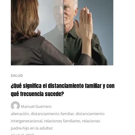
SALUD
¿Qué significa el distanciamiento familiar y con
qué frecuencia sucede?
Manuel Guerrero
alienación
,
distanciamiento familiar
,
distanciamiento
intergeneracional
,
relaciones familiares
,
relaciones
padre-hijo en la adultez