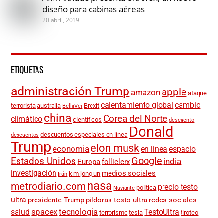
diseño para cabinas aéreas
20 abril, 2019
ETIQUETAS
administración Trump
apple
amazon
ataque
calentamiento global
cambio
terrorista
australia
Brexit
BellaVei
china
Corea del Norte
climático
científicos
descuento
Donald
descuentos especiales en línea
descuentos
Trump
elon musk
economia
en linea
espacio
Google
Estados Unidos
india
Europa
folliclerx
investigación
medios sociales
kim jong un
Irán
nasa
metrodiario.com
precio testo
politica
Nuviante
ultra
presidente Trump
píldoras testo ultra
redes sociales
spacex
tecnologia
salud
TestoUltra
terrorismo
tesla
tiroteo