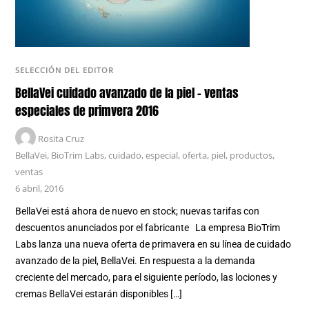
SELECCIÓN DEL EDITOR
BellaVei cuidado avanzado de la piel – ventas
especiales de primvera 2016
Rosita Cruz
BellaVei
,
BioTrim Labs
,
cuidado
,
especial
,
oferta
,
piel
,
productos
,
ventas
6 abril, 2016
BellaVei está ahora de nuevo en stock; nuevas tarifas con
descuentos anunciados por el fabricante La empresa BioTrim
Labs lanza una nueva oferta de primavera en su línea de cuidado
avanzado de la piel, BellaVei. En respuesta a la demanda
creciente del mercado, para el siguiente período, las lociones y
cremas BellaVei estarán disponibles […]