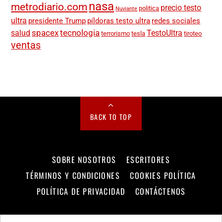
nasa
metrodiario.com
precio testo
politica
Nuviante
ultra
presidente Trump
píldoras testo ultra
redes sociales
spacex
tecnologia
salud
TestoUltra
terrorismo
tesla
tiroteo
ventas
BACK TO TOP
SOBRE NOSOTROS
ESCRITORES
TÉRMINOS Y CONDICIONES
COOKIES POLÍTICA
POLÍTICA DE PRIVACIDAD
CONTÁCTENOS
©
Metro Diario
2026