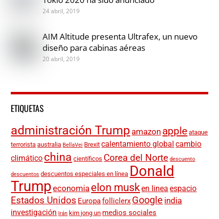
24 abril, 2019
AIM Altitude presenta Ultrafex, un nuevo
diseño para cabinas aéreas
20 abril, 2019
ETIQUETAS
administración Trump
apple
amazon
ataque
calentamiento global
cambio
terrorista
australia
Brexit
BellaVei
china
Corea del Norte
climático
científicos
descuento
Donald
descuentos especiales en línea
descuentos
Trump
elon musk
economia
en linea
espacio
Google
Estados Unidos
india
Europa
folliclerx
investigación
medios sociales
kim jong un
Irán