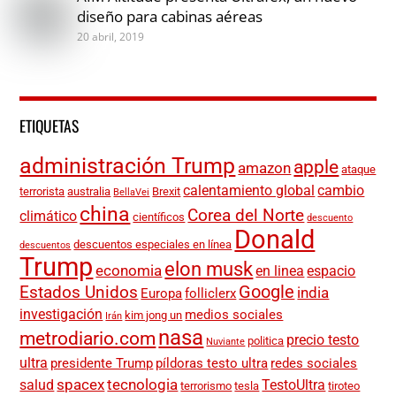
diseño para cabinas aéreas
20 abril, 2019
ETIQUETAS
administración Trump
apple
amazon
ataque
calentamiento global
cambio
terrorista
australia
Brexit
BellaVei
china
Corea del Norte
climático
científicos
descuento
Donald
descuentos especiales en línea
descuentos
Trump
elon musk
economia
en linea
espacio
Google
Estados Unidos
india
Europa
folliclerx
investigación
medios sociales
kim jong un
Irán
nasa
metrodiario.com
precio testo
politica
Nuviante
ultra
presidente Trump
píldoras testo ultra
redes sociales
spacex
tecnologia
salud
TestoUltra
terrorismo
tesla
tiroteo