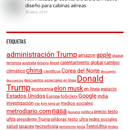
diseño para cabinas aéreas
20 abril, 2019
ETIQUETAS
administración Trump
apple
amazon
ataque
calentamiento global
cambio
terrorista
australia
Brexit
BellaVei
china
Corea del Norte
climático
científicos
descuento
Donald
descuentos especiales en línea
descuentos
Trump
elon musk
economia
en linea
espacio
Google
Estados Unidos
india
Europa
folliclerx
investigación
medios sociales
kim jong un
Irán
nasa
metrodiario.com
precio testo
politica
Nuviante
ultra
presidente Trump
píldoras testo ultra
redes sociales
spacex
tecnologia
salud
TestoUltra
terrorismo
tesla
tiroteo