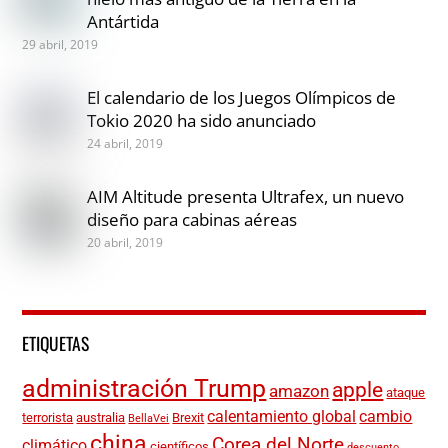
Antártida
29 abril, 2019
El calendario de los Juegos Olímpicos de
Tokio 2020 ha sido anunciado
24 abril, 2019
AIM Altitude presenta Ultrafex, un nuevo
diseño para cabinas aéreas
20 abril, 2019
ETIQUETAS
administración Trump
apple
amazon
ataque
calentamiento global
cambio
terrorista
australia
Brexit
BellaVei
china
Corea del Norte
climático
científicos
descuento