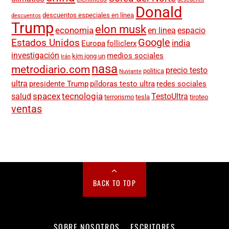
Donald
descuentos especiales en línea
descuentos
Trump
elon musk
economia
en linea
espacio
Google
Estados Unidos
india
Europa
folliclerx
investigación
medios sociales
kim jong un
Irán
nasa
metrodiario.com
precio testo
politica
Nuviante
ultra
presidente Trump
píldoras testo ultra
redes sociales
spacex
tecnologia
salud
TestoUltra
terrorismo
tesla
tiroteo
ventas
BACK TO TOP
SOBRE NOSOTROS
ESCRITORES