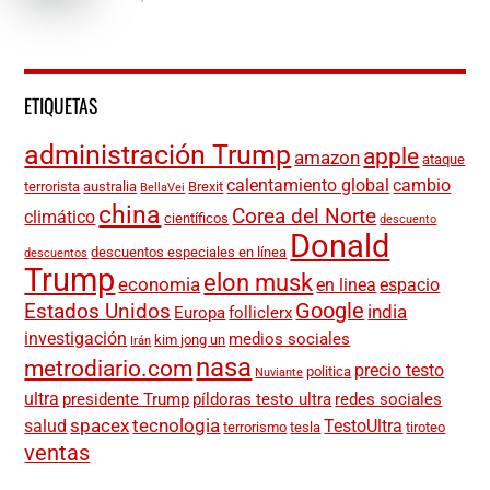
ETIQUETAS
administración Trump
apple
amazon
ataque
calentamiento global
cambio
terrorista
australia
Brexit
BellaVei
china
Corea del Norte
climático
científicos
descuento
Donald
descuentos especiales en línea
descuentos
Trump
elon musk
economia
en linea
espacio
Google
Estados Unidos
india
Europa
folliclerx
investigación
medios sociales
kim jong un
Irán
nasa
metrodiario.com
precio testo
politica
Nuviante
ultra
presidente Trump
píldoras testo ultra
redes sociales
spacex
tecnologia
salud
TestoUltra
terrorismo
tesla
tiroteo
ventas