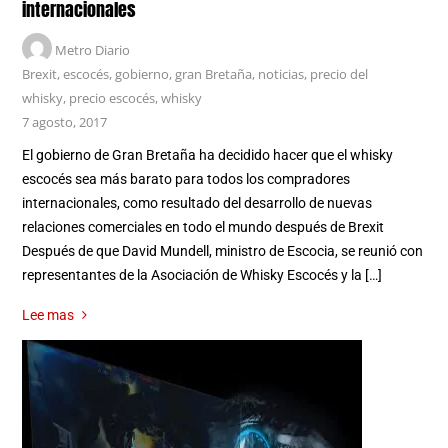
internacionales
Metro Diario
Brexit
,
escocés
,
gobierno
,
gran Bretaña
,
noticias
,
precio del
whisky
,
precio escocés
,
whisky
7 agosto, 2017
El gobierno de Gran Bretaña ha decidido hacer que el whisky
escocés sea más barato para todos los compradores
internacionales, como resultado del desarrollo de nuevas
relaciones comerciales en todo el mundo después de Brexit
Después de que David Mundell, ministro de Escocia, se reunió con
representantes de la Asociación de Whisky Escocés y la […]
Lee mas