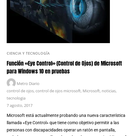
CIENCIA Y TECNOLOGÍA
Función «Eye Control» (Control de Ojos) de Microsoft
para Windows 10 en pruebas
Metro Diario
control de ojos
,
control de ojos microsoft
,
Microsoft
,
noticias
,
tecnologia
7 agosto, 2017
Microsoft está actualmente probando una nueva característica
llamada «Eye Control» que tiene como objetivo permitir a las
personas con discapacidades operar un ratón en pantalla,