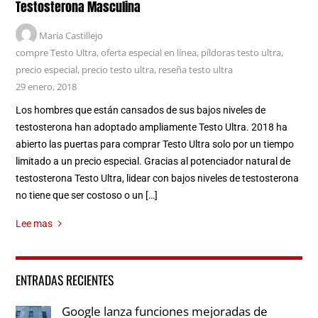
Testosterona Masculina
Maria Castillejo
compre Testo Ultra
,
oferta especial en línea
,
píldoras testo ultra
,
precio especial
,
precio testo ultra
,
reseña testo ultra
29 enero, 2018
Los hombres que están cansados de sus bajos niveles de
testosterona han adoptado ampliamente Testo Ultra. 2018 ha
abierto las puertas para comprar Testo Ultra solo por un tiempo
limitado a un precio especial. Gracias al potenciador natural de
testosterona Testo Ultra, lidear con bajos niveles de testosterona
no tiene que ser costoso o un […]
Lee mas
ENTRADAS RECIENTES
Google lanza funciones mejoradas de