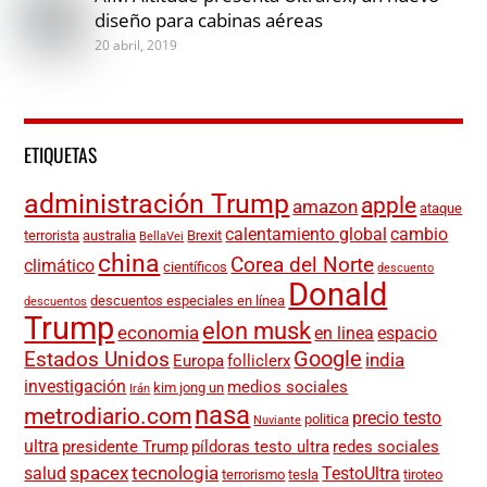
diseño para cabinas aéreas
20 abril, 2019
ETIQUETAS
administración Trump
apple
amazon
ataque
calentamiento global
cambio
terrorista
australia
Brexit
BellaVei
china
Corea del Norte
climático
científicos
descuento
Donald
descuentos especiales en línea
descuentos
Trump
elon musk
economia
en linea
espacio
Google
Estados Unidos
india
Europa
folliclerx
investigación
medios sociales
kim jong un
Irán
nasa
metrodiario.com
precio testo
politica
Nuviante
ultra
presidente Trump
píldoras testo ultra
redes sociales
spacex
tecnologia
salud
TestoUltra
terrorismo
tesla
tiroteo