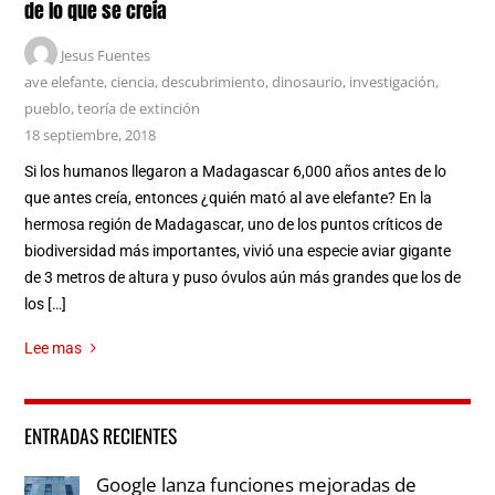
de lo que se creía
Jesus Fuentes
ave elefante
,
ciencia
,
descubrimiento
,
dinosaurio
,
investigación
,
pueblo
,
teoría de extinción
18 septiembre, 2018
Si los humanos llegaron a Madagascar 6,000 años antes de lo
que antes creía, entonces ¿quién mató al ave elefante? En la
hermosa región de Madagascar, uno de los puntos críticos de
biodiversidad más importantes, vivió una especie aviar gigante
de 3 metros de altura y puso óvulos aún más grandes que los de
los […]
Lee mas
ENTRADAS RECIENTES
Google lanza funciones mejoradas de