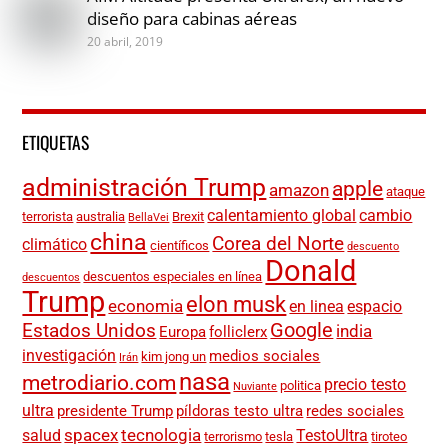
diseño para cabinas aéreas
20 abril, 2019
ETIQUETAS
administración Trump
apple
amazon
ataque
calentamiento global
cambio
terrorista
australia
Brexit
BellaVei
china
Corea del Norte
climático
científicos
descuento
Donald
descuentos especiales en línea
descuentos
Trump
elon musk
economia
en linea
espacio
Google
Estados Unidos
india
Europa
folliclerx
investigación
medios sociales
kim jong un
Irán
nasa
metrodiario.com
precio testo
politica
Nuviante
ultra
presidente Trump
píldoras testo ultra
redes sociales
spacex
tecnologia
salud
TestoUltra
terrorismo
tesla
tiroteo