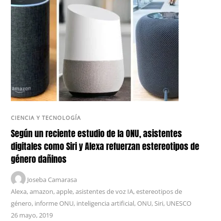
CIENCIA Y TECNOLOGÍA
Según un reciente estudio de la ONU, asistentes
digitales como Siri y Alexa refuerzan estereotipos de
género dañinos
Joseba Camarasa
Alexa
,
amazon
,
apple
,
asistentes de voz IA
,
estereotipos de
género
,
informe ONU
,
inteligencia artificial
,
ONU
,
Siri
,
UNESCO
26 mayo, 2019