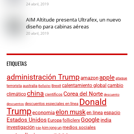
24 abril, 2019
AIM Altitude presenta Ultrafex, un nuevo
diseño para cabinas aéreas
20 abril, 2019
ETIQUETAS
administración Trump
apple
amazon
ataque
calentamiento global
cambio
terrorista
australia
Brexit
BellaVei
china
Corea del Norte
climático
científicos
descuento
Donald
descuentos especiales en línea
descuentos
Trump
elon musk
economia
en linea
espacio
Google
Estados Unidos
india
Europa
folliclerx
investigación
medios sociales
kim jong un
Irán