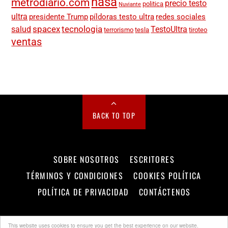
nasa
metrodiario.com
precio testo
politica
Nuviante
ultra
presidente Trump
píldoras testo ultra
redes sociales
spacex
tecnologia
salud
TestoUltra
terrorismo
tesla
tiroteo
ventas
BACK TO TOP
SOBRE NOSOTROS
ESCRITORES
TÉRMINOS Y CONDICIONES
COOKIES POLÍTICA
POLÍTICA DE PRIVACIDAD
CONTÁCTENOS
©
Metro Diario
2026
This website uses cookies to ensure you get the best experience on our website.