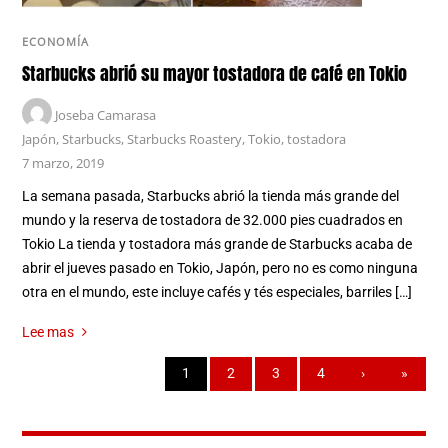
ECONOMÍA
Starbucks abrió su mayor tostadora de café en Tokio
Joseba Camarasa
Japón
,
Starbucks
,
Starbucks Roastery
,
Tokio
,
tostadora
7 marzo, 2019
La semana pasada, Starbucks abrió la tienda más grande del
mundo y la reserva de tostadora de 32.000 pies cuadrados en
Tokio La tienda y tostadora más grande de Starbucks acaba de
abrir el jueves pasado en Tokio, Japón, pero no es como ninguna
otra en el mundo, este incluye cafés y tés especiales, barriles […]
Lee mas
1
2
3
4
›
»