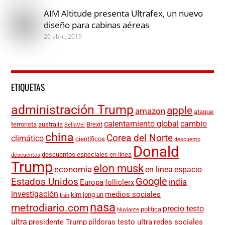
AIM Altitude presenta Ultrafex, un nuevo
diseño para cabinas aéreas
20 abril, 2019
ETIQUETAS
administración Trump
apple
amazon
ataque
calentamiento global
cambio
terrorista
australia
Brexit
BellaVei
china
Corea del Norte
climático
científicos
descuento
Donald
descuentos especiales en línea
descuentos
Trump
elon musk
economia
en linea
espacio
Google
Estados Unidos
india
Europa
folliclerx
investigación
medios sociales
kim jong un
Irán
nasa
metrodiario.com
precio testo
politica
Nuviante
ultra
presidente Trump
píldoras testo ultra
redes sociales