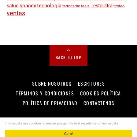
spacex
tecnologia
salud
TestoUltra
terrorismo
tesla
tiroteo
ventas
BACK TO TOP
SOBRE NOSOTROS
ESCRITORES
TÉRMINOS Y CONDICIONES
COOKIES POLÍTICA
POLÍTICA DE PRIVACIDAD
CONTÁCTENOS
©
Metro Diario
2026
This website uses cookies to ensure you get the best experience on our website.
Got it!