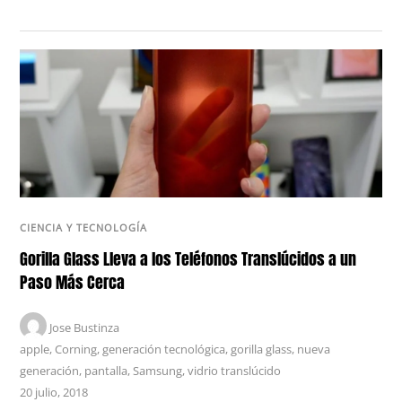
CIENCIA Y TECNOLOGÍA
Gorilla Glass Lleva a los Teléfonos Translúcidos a un
Paso Más Cerca
Jose Bustinza
apple
,
Corning
,
generación tecnológica
,
gorilla glass
,
nueva
generación
,
pantalla
,
Samsung
,
vidrio translúcido
20 julio, 2018