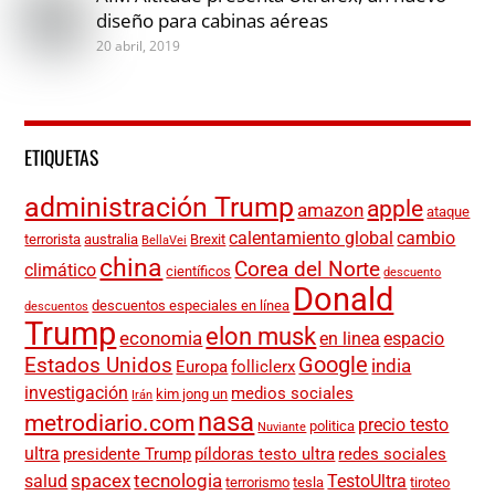
diseño para cabinas aéreas
20 abril, 2019
ETIQUETAS
administración Trump
apple
amazon
ataque
calentamiento global
cambio
terrorista
australia
Brexit
BellaVei
china
Corea del Norte
climático
científicos
descuento
Donald
descuentos especiales en línea
descuentos
Trump
elon musk
economia
en linea
espacio
Google
Estados Unidos
india
Europa
folliclerx
investigación
medios sociales
kim jong un
Irán
nasa
metrodiario.com
precio testo
politica
Nuviante
ultra
presidente Trump
píldoras testo ultra
redes sociales
spacex
tecnologia
salud
TestoUltra
terrorismo
tesla
tiroteo