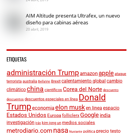
AIM Altitude presenta Ultrafex, un nuevo
diseño para cabinas aéreas
20 abril, 2019
ETIQUETAS
administración Trump
apple
amazon
ataque
calentamiento global
cambio
terrorista
australia
Brexit
BellaVei
china
Corea del Norte
climático
científicos
descuento
Donald
descuentos especiales en línea
descuentos
Trump
elon musk
economia
en linea
espacio
Google
Estados Unidos
india
Europa
folliclerx
investigación
medios sociales
kim jong un
Irán
nasa
metrodiario.com
precio testo
politica
Nuviante