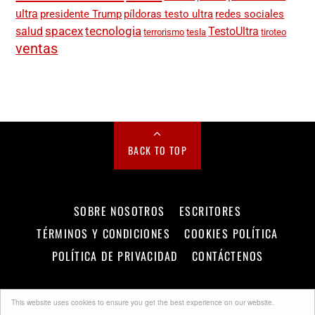
ultra
presidente Trump
píldoras testo ultra
redes sociales
spacex
tecnologia
salud
TestoUltra
terrorismo
tesla
tiroteo
ventas
BACK TO TOP
SOBRE NOSOTROS
ESCRITORES
TÉRMINOS Y CONDICIONES
COOKIES POLÍTICA
POLÍTICA DE PRIVACIDAD
CONTÁCTENOS
©
Metro Diario
2026
This website uses cookies to ensure you get the best experience on our website.