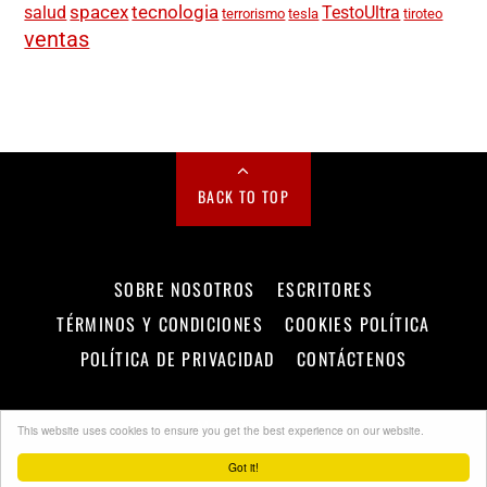
spacex
tecnologia
salud
TestoUltra
terrorismo
tesla
tiroteo
ventas
BACK TO TOP
SOBRE NOSOTROS
ESCRITORES
TÉRMINOS Y CONDICIONES
COOKIES POLÍTICA
POLÍTICA DE PRIVACIDAD
CONTÁCTENOS
©
Metro Diario
2026
This website uses cookies to ensure you get the best experience on our website.
Got it!