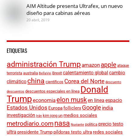
AIM Altitude presenta Ultrafex, un nuevo
diseño para cabinas aéreas
20 abril, 2019
ETIQUETAS
administración Trump
apple
amazon
ataque
calentamiento global
cambio
terrorista
australia
Brexit
BellaVei
china
Corea del Norte
climático
científicos
descuento
Donald
descuentos especiales en línea
descuentos
Trump
elon musk
economia
en linea
espacio
Google
Estados Unidos
india
Europa
folliclerx
investigación
medios sociales
kim jong un
Irán
nasa
metrodiario.com
precio testo
politica
Nuviante
ultra
presidente Trump
píldoras testo ultra
redes sociales