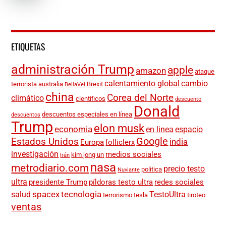
ETIQUETAS
administración Trump
apple
amazon
ataque
calentamiento global
cambio
terrorista
australia
Brexit
BellaVei
china
Corea del Norte
climático
científicos
descuento
Donald
descuentos especiales en línea
descuentos
Trump
elon musk
economia
en linea
espacio
Google
Estados Unidos
india
Europa
folliclerx
investigación
medios sociales
kim jong un
Irán
nasa
metrodiario.com
precio testo
politica
Nuviante
ultra
presidente Trump
píldoras testo ultra
redes sociales
spacex
tecnologia
salud
TestoUltra
terrorismo
tesla
tiroteo
ventas