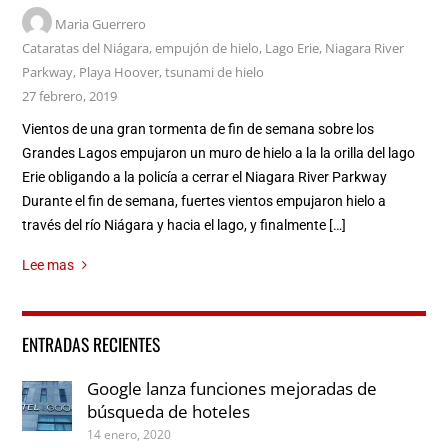
Maria Guerrero
Cataratas del Niágara
,
empujón de hielo
,
Lago Erie
,
Niagara River
Parkway
,
Playa Hoover
,
tsunami de hielo
27 febrero, 2019
Vientos de una gran tormenta de fin de semana sobre los
Grandes Lagos empujaron un muro de hielo a la la orilla del lago
Erie obligando a la policía a cerrar el Niagara River Parkway
Durante el fin de semana, fuertes vientos empujaron hielo a
través del río Niágara y hacia el lago, y finalmente […]
Lee mas
ENTRADAS RECIENTES
Google lanza funciones mejoradas de
búsqueda de hoteles
14 enero, 2020