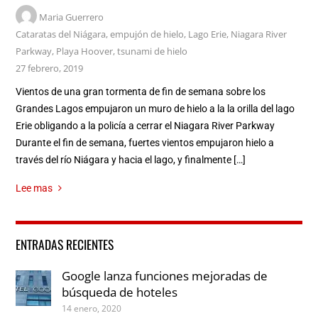
Maria Guerrero
Cataratas del Niágara
,
empujón de hielo
,
Lago Erie
,
Niagara River
Parkway
,
Playa Hoover
,
tsunami de hielo
27 febrero, 2019
Vientos de una gran tormenta de fin de semana sobre los
Grandes Lagos empujaron un muro de hielo a la la orilla del lago
Erie obligando a la policía a cerrar el Niagara River Parkway
Durante el fin de semana, fuertes vientos empujaron hielo a
través del río Niágara y hacia el lago, y finalmente […]
Lee mas
ENTRADAS RECIENTES
Google lanza funciones mejoradas de
búsqueda de hoteles
14 enero, 2020