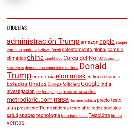
ETIQUETAS
administración Trump
apple
amazon
ataque
calentamiento global
cambio
terrorista
australia
Brexit
BellaVei
china
Corea del Norte
climático
científicos
descuento
Donald
descuentos especiales en línea
descuentos
Trump
elon musk
economia
en linea
espacio
Google
Estados Unidos
india
Europa
folliclerx
investigación
medios sociales
kim jong un
Irán
nasa
metrodiario.com
precio testo
politica
Nuviante
ultra
presidente Trump
píldoras testo ultra
redes sociales
spacex
tecnologia
salud
TestoUltra
terrorismo
tesla
tiroteo
ventas