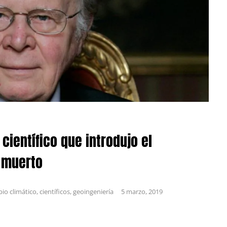
científico que introdujo el
 muerto
io climático
,
científicos
,
geoingeniería
5 marzo, 2019