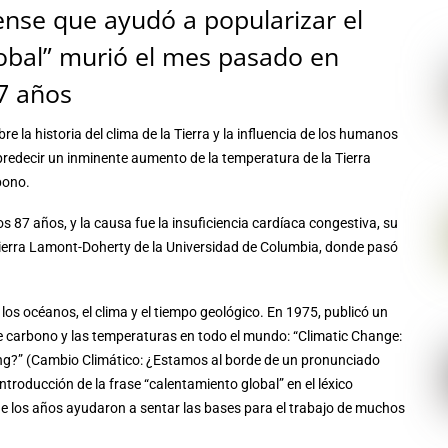
nse que ayudó a popularizar el
obal” murió el mes pasado en
7 años
re la historia del clima de la Tierra y la influencia de los humanos
n predecir un inminente aumento de la temperatura de la Tierra
bono.
s 87 años, y la causa fue la insuficiencia cardíaca congestiva, su
Tierra Lamont-Doherty de la Universidad de Columbia, donde pasó
 los océanos, el clima y el tiempo geológico. En 1975, publicó un
 de carbono y las temperaturas en todo el mundo: “Climatic Change:
ing?” (Cambio Climático: ¿Estamos al borde de un pronunciado
ntroducción de la frase “calentamiento global” en el léxico
o de los años ayudaron a sentar las bases para el trabajo de muchos