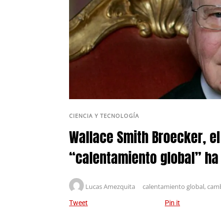
CIENCIA Y TECNOLOGÍA
Wallace Smith Broecker, el 
“calentamiento global” ha
Lucas Amezquita
calentamiento global
,
camb
Tweet
Pin it